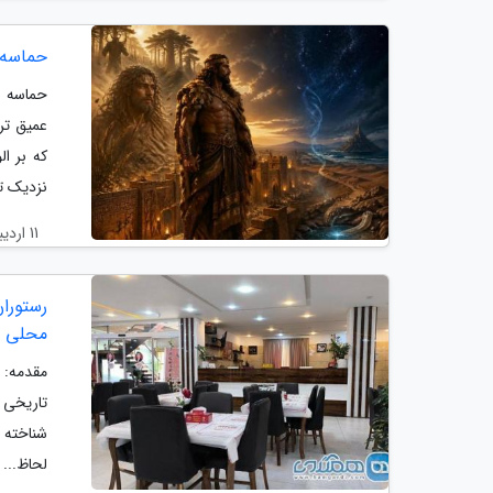
حماسه 
عمیق تر
که بر ا
نزدیک تر
11 اردیبهشت 1405
محلی ج
مقدمه: 
تاریخی 
شناخته 
لحاظ...