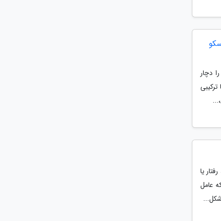
سکو
ا دچار
 ترکیبی
تار یا
ه عامل
کل...