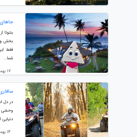
جاهاى د
بنتوتا 
بخش وسی
فقط این
شما...
17 بهمن 1403
سافاری 
در دل ا
وحشی و ن
دنیایی 
14 بهمن 1403