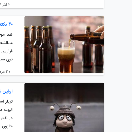
2 آذر 1404
40 نکته راهنمای خرید ماءالشعیر ، ماءالشعیر رژیمی واقعاً بدون قنده؟
شما موق
ماءالشع
فراوری 
توی سبد.
30 مرداد 1404
اولین 
تریلر اس
در نقش 
حلزون...