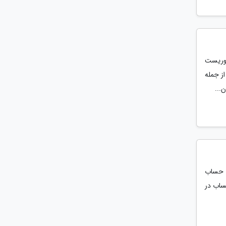
توریست
ز جمله
...
ح حساب
حساب در