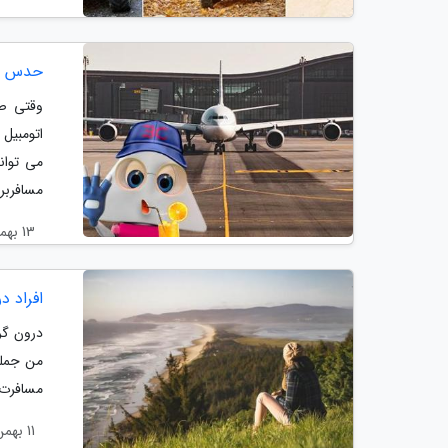
حدس می
وقتی صح
اتومبیل
می توان
مسافربری
13 بهمن 1403
افراد د
درون گرا
من جمله
مسافرت 
11 بهمن 1403