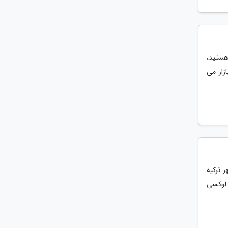
هستید،
زار می
 ترکیه
و لوکسی