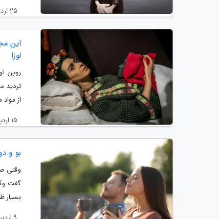
25 اردیبهشت 1404
این مج
لوزا
روبن او
تردید می
از مواد مخ
15 اردیبهشت 1404
بو و دو
وقتی صح
گفت وگو
بسیار ظ
9 اردیبهشت 1404