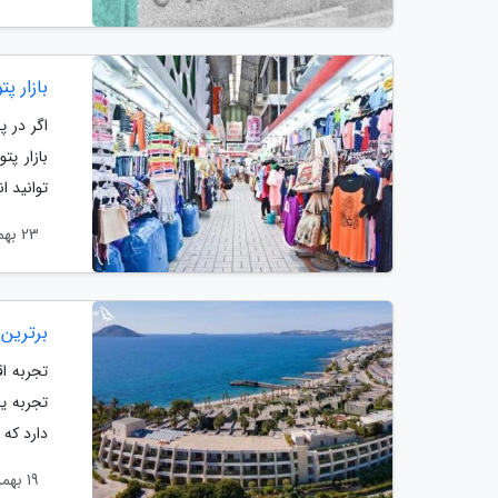
بازار پ
اگر در 
بازار پت
توانید ا
23 بهمن 1403
برترین
تجربه ا
تجربه یک
دارد که 
19 بهمن 1403