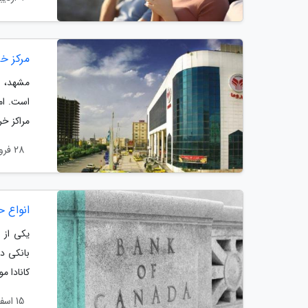
مرکز خ
مشهد، ب
است. ام
مراکز خ
28 فروردین 1404
انواع ح
یکی از 
بانکی در
کانادا 
15 اسفند 1403