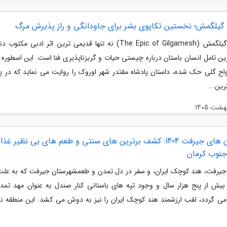
گیلگمش؛ نخستین تکاپوی بشر برای جاودانگی و راز پذیرش مرگ
حماسه گیلگمش (The Epic of Gilgamesh) نه تنها قدیمی ترین اثر ادبی مکتو
ین تامل انسان باستان درباره چیستی حیات و گریزناپذیری فنا است. این اسطوره
لواح گلی حک شده، داستان پادشاه مقتدر شهر اوروک را روایت می نماید که در 
ین...
رستوران های جیرفت 1404: کشف برترین های سنتی و طعم های بی نظیر غذ
نوب کرمان
جیرفت، هند کوچک ایران، و سفر در دل تمدن و طعمشهرستان جیرفت که به علت
بیش از پنج هزار سال و وجود تپه های باستانی کنار صندل به عنوان مهد تم
می گردد، لقب ارزشمند هند کوچک ایران را نیز به دوش می کشد. این منطقه نه ت