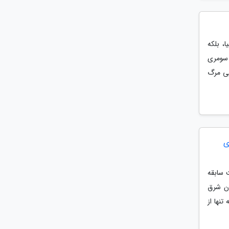
ب دنیا، بلکه
 سومری
پی مرگ
ای
 سابقه
دن شرق
نها از