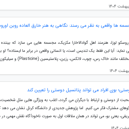
سمه ها واقعی به نظر می رسند: نگاهی به هنر خارق العاده روبن اورو
روسکو لوزا، هنرمند اهل گوادالاخارا مکزیک، مجسمه هایی می سازد که بیننده ر
 نماید: آیا این فقط یک تندیس است، یا انسانی واقعی در برابر ما ایستاده؟ او با
تلف مانند خاک رس، چوب، لاتکس، رزین، پلاستیسین (Plasticine) و سیلیکون،...
ستی؛ بوی افراد می تواند پتانسیل دوستی را تعیین کند
بت از دوستی و ارتباط با دیگران می گردد، اغلب به ویژگی هایی مثل شخصیت، رف
های مشترک فکر می کنیم. اما پژوهش جدیدی از دانشگاه کرنل نشان می دهد ک
ریفی، یعنی بو، می تواند در همان ملاقات اول به صورت ناخودآگاه نقش مهمی در ش