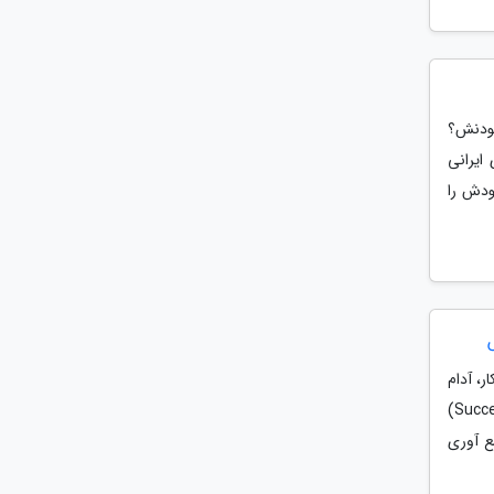
بودنش؟
ایرانی
ودش را
ر، آدام
الیوت منتشر شد. در این انیمیشن سارا اسنوک ستاره سریال تحسین شده وراثت (Succession)
ع آوری