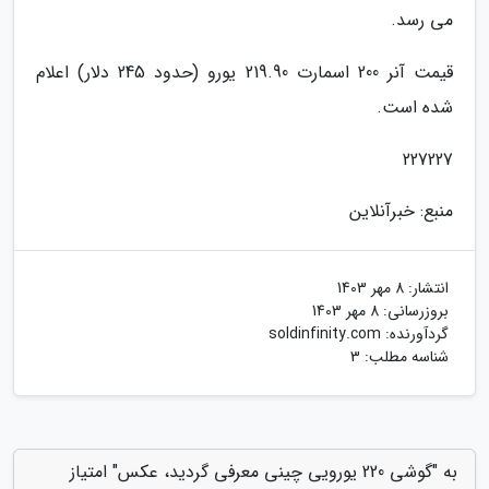
می رسد.
قیمت آنر 200 اسمارت 219.90 یورو (حدود 245 دلار) اعلام
شده است.
227227
منبع: خبرآنلاین
انتشار:
8 مهر 1403
بروزرسانی:
8 مهر 1403
گردآورنده:
soldinfinity.com
شناسه مطلب: 3
به "گوشی 220 یورویی چینی معرفی گردید، عکس" امتیاز