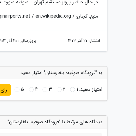
در حال حاضر پرواز مستقیم تهران ـ صوفیه صورت ن
منبع: کجارو / worldtravelguide.net / sleepinginairports.net / en.wikipedia.org
انتشار:
20 آذر 1403
بروزرسانی:
20 آذر 1403
به "فرودگاه صوفیه؛ بلغارستان" امتیاز دهید
امتیاز دهید:
1
2
3
4
5
رای
دیدگاه های مرتبط با "فرودگاه صوفیه؛ بلغارستان"