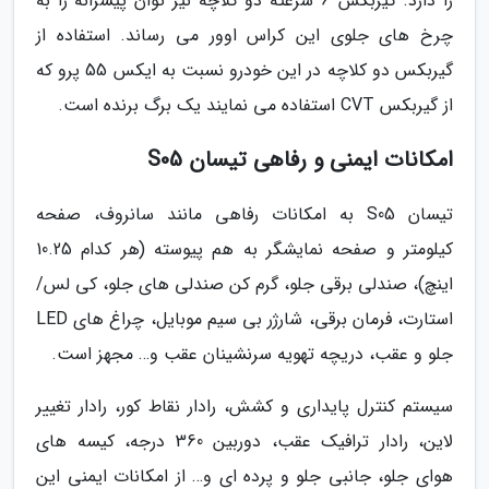
را دارد. گیربکس 6 سرعته دو کلاچه نیز توان پیشرانه را به
چرخ های جلوی این کراس اوور می رساند. استفاده از
گیربکس دو کلاچه در این خودرو نسبت به ایکس 55 پرو که
از گیربکس CVT استفاده می نمایند یک برگ برنده است.
امکانات ایمنی و رفاهی تیسان S05
تیسان S05 به امکانات رفاهی مانند سانروف، صفحه
کیلومتر و صفحه نمایشگر به هم پیوسته (هر کدام 10.25
اینچ)، صندلی برقی جلو، گرم کن صندلی های جلو، کی لس/
استارت، فرمان برقی، شارژر بی سیم موبایل، چراغ های LED
جلو و عقب، دریچه تهویه سرنشینان عقب و… مجهز است.
سیستم کنترل پایداری و کشش، رادار نقاط کور، رادار تغییر
لاین، رادار ترافیک عقب، دوربین 360 درجه، کیسه های
هوای جلو، جانبی جلو و پرده ای و… از امکانات ایمنی این