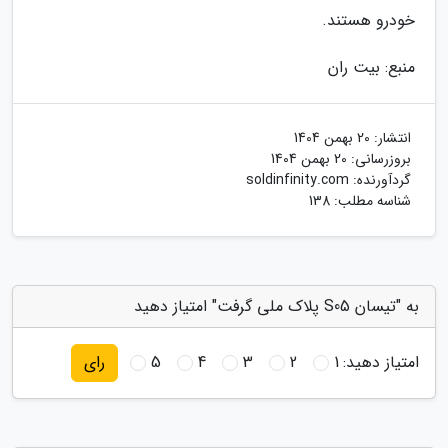
خودرو هستند.
منبع: بیت ران
انتشار:
20 بهمن 1404
بروزرسانی:
20 بهمن 1404
گردآورنده:
soldinfinity.com
شناسه مطلب: 138
به "تیسان S05 پلاک ملی گرفت" امتیاز دهید
امتیاز دهید:
1
2
3
4
5
رای